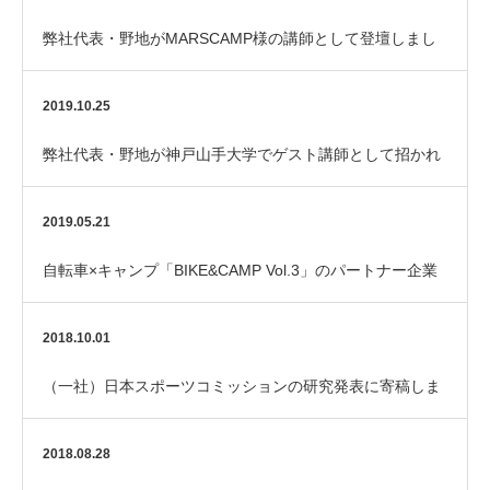
弊社代表・野地がMARSCAMP様の講師として登壇しまし
た
2019.10.25
弊社代表・野地が神戸山手大学でゲスト講師として招かれ
ました
2019.05.21
自転車×キャンプ「BIKE&CAMP Vol.3」のパートナー企業
になりました
2018.10.01
（一社）日本スポーツコミッションの研究発表に寄稿しま
した
2018.08.28