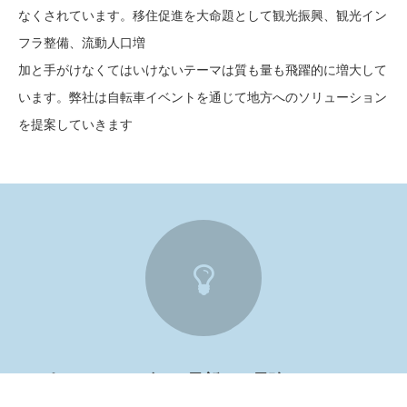
なくされています。移住促進を大命題として観光振興、観光イン
フラ整備、流動人口増
加と手がけなくてはいけないテーマは質も量も飛躍的に増大して
います。弊社は自転車イベントを通じて地方へのソリューション
を提案していきます
1
スポーツツーリズムの最新かつ最強のコンテンツ